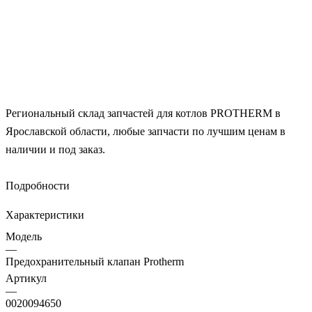
Региональный склад запчастей для котлов PROTHERM в
Ярославской области, любые запчасти по лучшим ценам в
наличии и под заказ.
Подробности
Оригинальная запчасть
Характеристики
Гарантия
Модель
—
Предохранительный клапан Protherm
Полный каталог запчастей у нашего менеджера. Звоните!
Артикул
—
Самовывоз со склада в Ярославле
0020094650