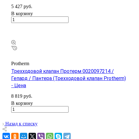
5 427
руб.
В корзину
Protherm
Трехходовой клапан Протерм 0020097214 /
Гепард / Пантера (Трехходовой клапан Protherm)
- Цена
8 819
руб.
Менеджер по продажам
В корзину
Евгений Ильиногорский
Назад к списку